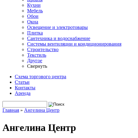
Кухни
Мебель
Обои
Окна
Освещение и электротовары
Плитка
Сантехника и водоснабжение
Системы вентиляции и кондиционирования
Строительство
Текстиль
Другое
Свернуть
Схема торгового центра
Статьи
Контакты
Аренда
Поиск
Форма поиска
Главная
»
Ангелина Центр
Вы здесь
Ангелина Центр