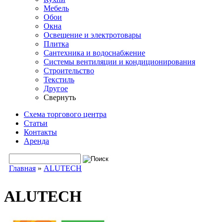
Мебель
Обои
Окна
Освещение и электротовары
Плитка
Сантехника и водоснабжение
Системы вентиляции и кондиционирования
Строительство
Текстиль
Другое
Свернуть
Схема торгового центра
Статьи
Контакты
Аренда
Поиск
Форма поиска
Главная
»
ALUTECH
Вы здесь
ALUTECH