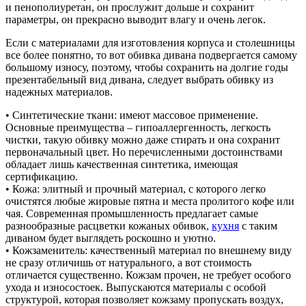
и пенополиуретан, он прослужит дольше и сохранит
параметры, он прекрасно выводит влагу и очень легок.
Если с материалами для изготовления корпуса и столешницы
все более понятно, то вот обивка дивана подвергается самому
большому износу, поэтому, чтобы сохранить на долгие годы
презентабельный вид дивана, следует выбрать обивку из
надежных материалов.
• Синтетические ткани: имеют массовое применение.
Основные преимущества – гипоаллергенность, легкость
чистки, такую обивку можно даже стирать и она сохранит
первоначальный цвет. Но перечисленными достоинствами
обладает лишь качественная синтетика, имеющая
сертификацию.
• Кожа: элитный и прочный материал, с которого легко
очистятся любые жировые пятна и места пролитого кофе или
чая. Современная промышленность предлагает самые
разнообразные расцветки кожаных обивок,
кухня
с таким
диваном будет выглядеть роскошно и уютно.
• Кожзаменитель: качественный материал по внешнему виду
не сразу отличишь от натурального, а вот стоимость
отличается существенно. Кожзам прочен, не требует особого
ухода и износостоек. Выпускаются материалы с особой
структурой, которая позволяет кожзаму пропускать воздух,