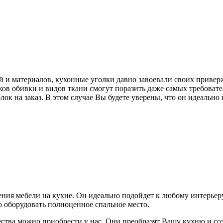
 и материалов, кухонные уголки давно завоевали своих привер
ов обивки и видов ткани смогут поразить даже самых требоват
ок на заказ. В этом случае Вы будете уверены, что он идеально
ия мебели на кухне. Он идеально подойдет к любому интерьеру,
о оборудовать полноценное спальное место.
ества можно приобрести у нас. Они преобразят Вашу кухню и с