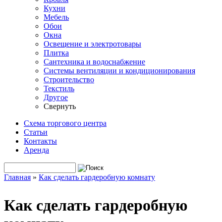
Кухни
Мебель
Обои
Окна
Освещение и электротовары
Плитка
Сантехника и водоснабжение
Системы вентиляции и кондиционирования
Строительство
Текстиль
Другое
Свернуть
Схема торгового центра
Статьи
Контакты
Аренда
Поиск
Форма поиска
Главная
»
Как сделать гардеробную комнату
Вы здесь
Как сделать гардеробную