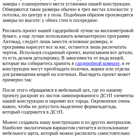
замеры с планируемого места установки нашей конструкции.
Обмеряются такие размеры обычно в трех местах плоскости: у
потолка, по центру и у пола. Подобным образом производятся
замеры по высоте: у обеих стен и посередине.
Рисовать проект нашей гардеробной лучше на миллиметровой
бумаге, а еще лучше использовать компьютерную программу
Автокад, следует лишь занести основные размеры, и
программа нарисует все за вас, останется лишь распечатать
чертеж. Используя созданный проект, выписываем все детали,
то есть делаем деталировку. В зависимости от вида вещей,
которые вы собираетесь хранить в
гардеробной комнате
, в ее
конструкции могут преобладать полочки, ящики или отделы
для размещения вещей на плечиках. Выглядеть проект может
примерно так:
После этого обращаемся в мебельный цех, где по нашему
проекту раскроят из листов ламинированного ДСтП элементы
нашей конструкции и окромят все торцы. Окромление очень
важно, чтобы не допустить выделение формальдегида,
который содержится в ДСтП.
Можно создавать нашу конструкцию и из других материалов.
Наиболее экологичным вариантом считается использование
мебельного щита, который можно распилить самостоятельно