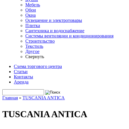
Мебель
Обои
Окна
Освещение и электротовары
Плитка
Сантехника и водоснабжение
Системы вентиляции и кондиционирования
Строительство
Текстиль
Другое
Свернуть
Схема торгового центра
Статьи
Контакты
Аренда
Поиск
Форма поиска
Главная
»
TUSCANIA ANTICA
Вы здесь
TUSCANIA ANTICA