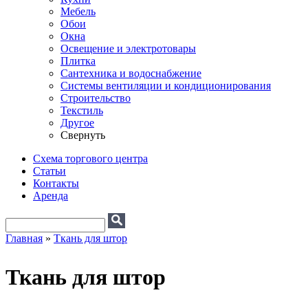
Мебель
Обои
Окна
Освещение и электротовары
Плитка
Сантехника и водоснабжение
Системы вентиляции и кондиционирования
Строительство
Текстиль
Другое
Свернуть
Схема торгового центра
Статьи
Контакты
Аренда
Поиск
Форма поиска
Главная
»
Ткань для штор
Вы здесь
Ткань для штор