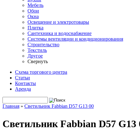
Мебель
Обои
Окна
Освещение и электротовары
Плитка
Сантехника и водоснабжение
Системы вентиляции и кондиционирования
Строительство
Текстиль
Другое
Свернуть
Схема торгового центра
Статьи
Контакты
Аренда
Поиск
Форма поиска
Главная
»
Светильник Fabbian D57 G13 00
Вы здесь
Светильник Fabbian D57 G13 