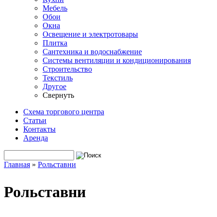
Мебель
Обои
Окна
Освещение и электротовары
Плитка
Сантехника и водоснабжение
Системы вентиляции и кондиционирования
Строительство
Текстиль
Другое
Свернуть
Схема торгового центра
Статьи
Контакты
Аренда
Поиск
Форма поиска
Главная
»
Рольставни
Вы здесь
Рольставни