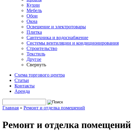
Кухни
Мебель
Обои
Окна
Освещение и электротовары
Плитка
Сантехника и водоснабжение
Системы вентиляции и кондиционирования
Строительство
Текстиль
Другое
Свернуть
Схема торгового центра
Статьи
Контакты
Аренда
Поиск
Форма поиска
Главная
»
Ремонт и отделка помещений
Вы здесь
Ремонт и отделка помещений