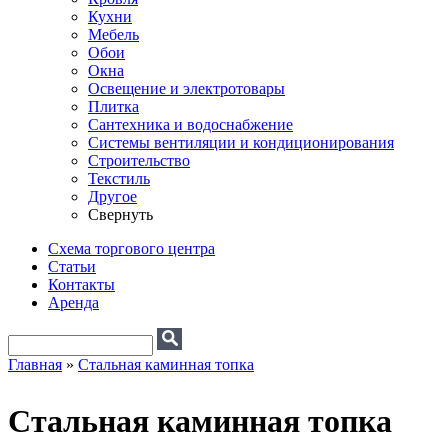
Кухни
Мебель
Обои
Окна
Освещение и электротовары
Плитка
Сантехника и водоснабжение
Системы вентиляции и кондиционирования
Строительство
Текстиль
Другое
Свернуть
Схема торгового центра
Статьи
Контакты
Аренда
Поиск
Форма поиска
Главная
»
Стальная каминная топка
Вы здесь
Стальная каминная топка