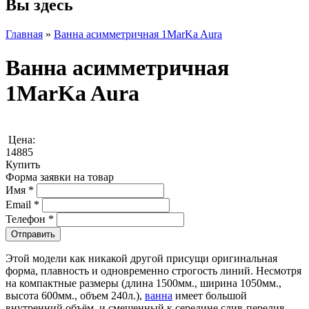
Вы здесь
Главная
»
Ванна асимметричная 1MarKa Aura
Ванна асимметричная
1MarKa Aura
Цена:
14885
Купить
Форма заявки на товар
Имя
*
Email
*
Телефон
*
Этой модели как никакой другой присущи оригинальная
форма, плавность и одновременно строгость линий. Несмотря
на компактные размеры (длина 1500мм., ширина 1050мм.,
высота 600мм., объем 240л.),
ванна
имеет большой
внутренний объём, и смещенный к середине слив-перелив,