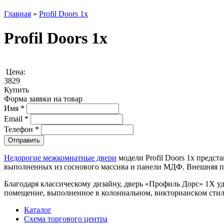
Главная
»
Profil Doors 1x
Profil Doors 1x
Цена:
3829
Купить
Форма заявки на товар
Имя
*
Email
*
Телефон
*
Недорогие межкомнатные двери
модели Profil Doors 1x предст
выполненных из соснового массива и панели МДФ. Внешняя по
Благодаря классическому дизайну, дверь «Профиль Дорс» 1Х у
помещение, выполненное в колониальном, викторианском стиле, 
Каталог
Схема торгового центра