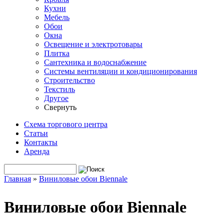
Кухни
Мебель
Обои
Окна
Освещение и электротовары
Плитка
Сантехника и водоснабжение
Системы вентиляции и кондиционирования
Строительство
Текстиль
Другое
Свернуть
Схема торгового центра
Статьи
Контакты
Аренда
Поиск
Форма поиска
Главная
»
Виниловые обои Biennale
Вы здесь
Виниловые обои Biennale