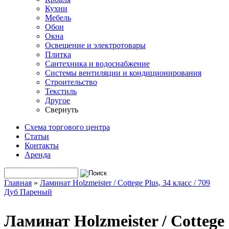
Кухни
Мебель
Обои
Окна
Освещение и электротовары
Плитка
Сантехника и водоснабжение
Системы вентиляции и кондиционирования
Строительство
Текстиль
Другое
Свернуть
Схема торгового центра
Статьи
Контакты
Аренда
Поиск
Форма поиска
Главная
»
Ламинат Holzmeister / Cottege Plus, 34 класс / 709
Дуб Пареный
Вы здесь
Ламинат Holzmeister / Cottege