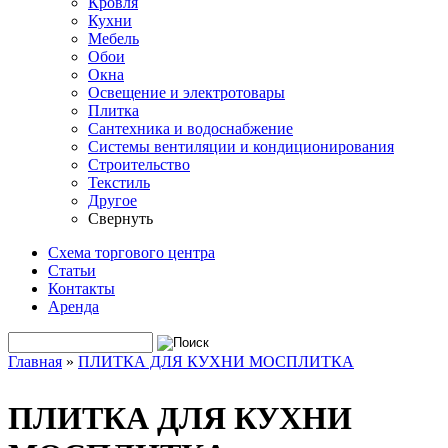
Кровля
Кухни
Мебель
Обои
Окна
Освещение и электротовары
Плитка
Сантехника и водоснабжение
Системы вентиляции и кондиционирования
Строительство
Текстиль
Другое
Свернуть
Схема торгового центра
Статьи
Контакты
Аренда
Поиск
Форма поиска
Главная
»
ПЛИТКА ДЛЯ КУХНИ МОСПЛИТКА
Вы здесь
ПЛИТКА ДЛЯ КУХНИ