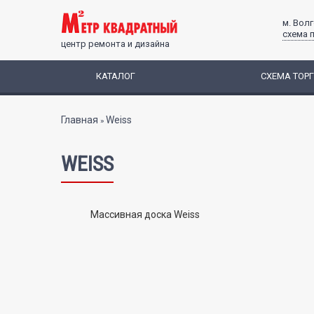
м. Вол
схема 
центр ремонта и дизайна
КАТАЛОГ
СХЕМА ТОР
Вы здесь
Главная
Weiss
»
WEISS
Массивная доска Weiss