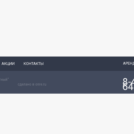
АРЕН
АКЦИИ
КОНТАКТЫ
8-
тный"
64
сделано в
onre.ru