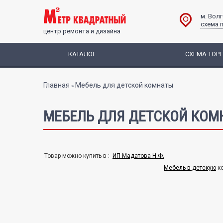
м. Вол
схема 
центр ремонта и дизайна
КАТАЛОГ
СХЕМА ТОР
Вы здесь
Главная
Мебель для детской комнаты
»
МЕБЕЛЬ ДЛЯ ДЕТСКОЙ КОМ
Товар можно купить в :
ИП Мадатова Н.Ф.
Мебель в детскую
ко