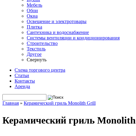
Мебель
Обои
Окна
Освещение и электротовары
Плитка
Сантехника и водоснабжение
Системы вентиляции и кондиционирования
Строительство
Текстиль
Другое
Свернуть
Схема торгового центра
Статьи
Контакты
Аренда
Поиск
Форма поиска
Главная
»
Керамический гриль Monolith Grill
Вы здесь
Керамический гриль Monolith 