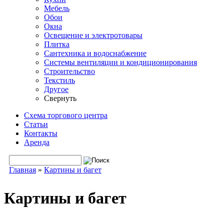
Мебель
Обои
Окна
Освещение и электротовары
Плитка
Сантехника и водоснабжение
Системы вентиляции и кондиционирования
Строительство
Текстиль
Другое
Свернуть
Схема торгового центра
Статьи
Контакты
Аренда
Поиск
Форма поиска
Главная
»
Картины и багет
Вы здесь
Картины и багет