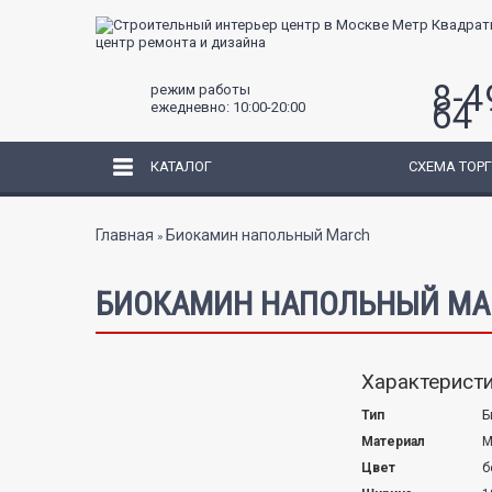
центр ремонта и дизайна
8-4
режим работы
64
ежедневно: 10:00-20:00
КАТАЛОГ
СХЕМА ТОР
Вы здесь
Главная
Биокамин напольный March
»
БИОКАМИН НАПОЛЬНЫЙ MA
Характеристи
Тип
Б
Материал
М
Цвет
б