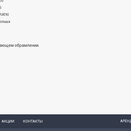
00
5
RATKI
ольша
нающем обрамлении.
АРЕН
АКЦИИ
КОНТАКТЫ