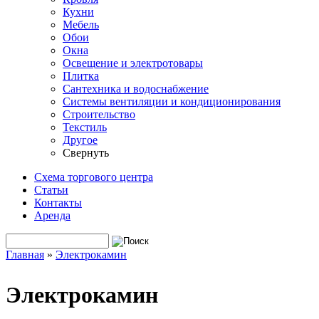
Кухни
Мебель
Обои
Окна
Освещение и электротовары
Плитка
Сантехника и водоснабжение
Системы вентиляции и кондиционирования
Строительство
Текстиль
Другое
Свернуть
Схема торгового центра
Статьи
Контакты
Аренда
Поиск
Форма поиска
Главная
»
Электрокамин
Вы здесь
Электрокамин