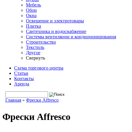
Мебель
Обои
Окна
Освещение и электротовары
Плитка
Сантехника и водоснабжение
Системы вентиляции и кондиционирования
Строительство
Текстиль
Другое
Свернуть
Схема торгового центра
Статьи
Контакты
Аренда
Поиск
Форма поиска
Главная
»
Фрески Affresco
Вы здесь
Фрески Affresco