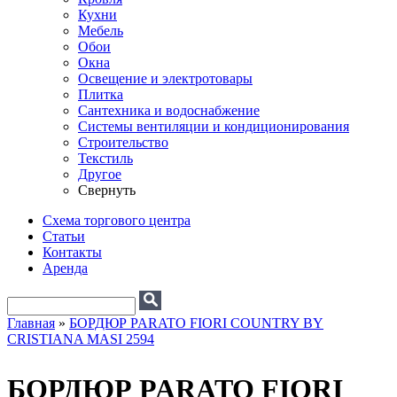
Кухни
Мебель
Обои
Окна
Освещение и электротовары
Плитка
Сантехника и водоснабжение
Системы вентиляции и кондиционирования
Строительство
Текстиль
Другое
Свернуть
Схема торгового центра
Статьи
Контакты
Аренда
Поиск
Форма поиска
Главная
»
БОРДЮР PARATO FIORI COUNTRY BY
CRISTIANA MASI 2594
Вы здесь
БОРДЮР PARATO FIORI