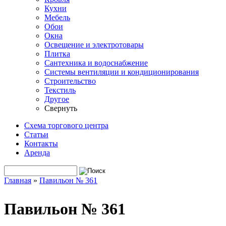
Кухни
Мебель
Обои
Окна
Освещение и электротовары
Плитка
Сантехника и водоснабжение
Системы вентиляции и кондиционирования
Строительство
Текстиль
Другое
Свернуть
Схема торгового центра
Статьи
Контакты
Аренда
Поиск
Форма поиска
Главная
»
Павильон № 361
Вы здесь
Павильон № 361