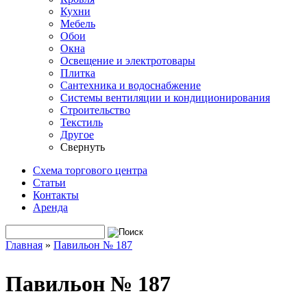
Кухни
Мебель
Обои
Окна
Освещение и электротовары
Плитка
Сантехника и водоснабжение
Системы вентиляции и кондиционирования
Строительство
Текстиль
Другое
Свернуть
Схема торгового центра
Статьи
Контакты
Аренда
Поиск
Форма поиска
Главная
»
Павильон № 187
Вы здесь
Павильон № 187