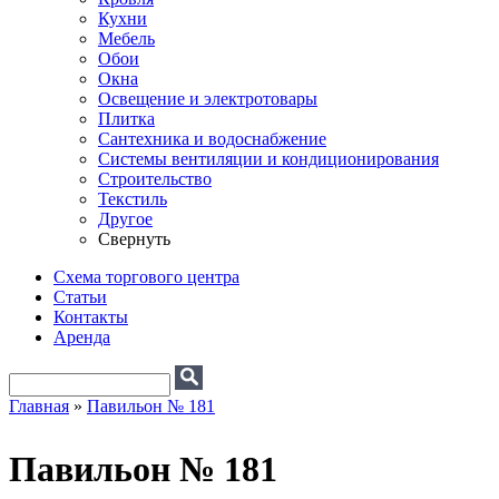
Кухни
Мебель
Обои
Окна
Освещение и электротовары
Плитка
Сантехника и водоснабжение
Системы вентиляции и кондиционирования
Строительство
Текстиль
Другое
Свернуть
Схема торгового центра
Статьи
Контакты
Аренда
Поиск
Форма поиска
Главная
»
Павильон № 181
Вы здесь
Павильон № 181