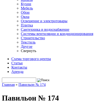
Кухни
Мебель
Обои
Окна
Освещение и электротовары
Плитка
Сантехника и водоснабжение
Системы вентиляции и кондиционирования
Строительство
Текстиль
Другое
Свернуть
Схема торгового центра
Статьи
Контакты
Аренда
Поиск
Форма поиска
Главная
»
Павильон № 174
Вы здесь
Павильон № 174