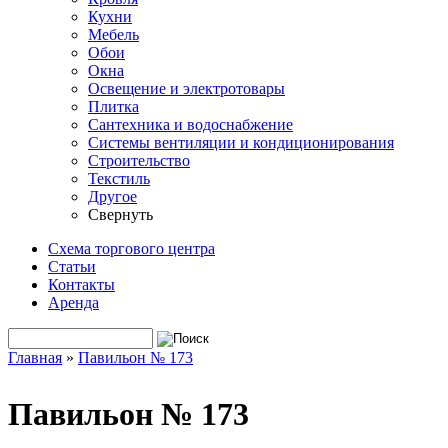
Кухни
Мебель
Обои
Окна
Освещение и электротовары
Плитка
Сантехника и водоснабжение
Системы вентиляции и кондиционирования
Строительство
Текстиль
Другое
Свернуть
Схема торгового центра
Статьи
Контакты
Аренда
Поиск
Форма поиска
Главная
»
Павильон № 173
Вы здесь
Павильон № 173