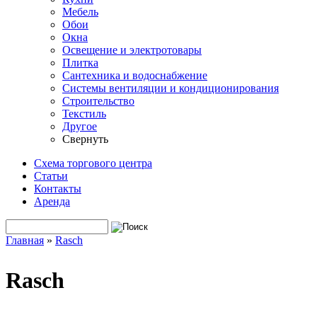
Мебель
Обои
Окна
Освещение и электротовары
Плитка
Сантехника и водоснабжение
Системы вентиляции и кондиционирования
Строительство
Текстиль
Другое
Свернуть
Схема торгового центра
Статьи
Контакты
Аренда
Поиск
Форма поиска
Главная
»
Rasch
Вы здесь
Rasch