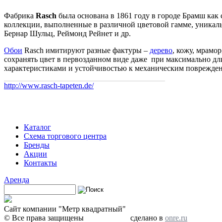
Фабрика
Rasch
была основана в 1861 году в городе Брамш как
коллекции, выполненные в различной цветовой гамме, уникаль
Бернар Шульц, Реймонд Рейнет и др.
Обои
Rasch имитируют разные фактуры –
дерево
, кожу, мрамо
сохранять цвет в первозданном виде даже при максимально д
характеристиками и устойчивостью к механическим поврежден
http://www.rasch-tapeten.de/
Каталог
Схема торгового центра
Бренды
Акции
Контакты
Аренда
Поиск
Форма поиска
Сайт компании "Метр квадратный"
© Все права защищены
сделано в
onre.ru