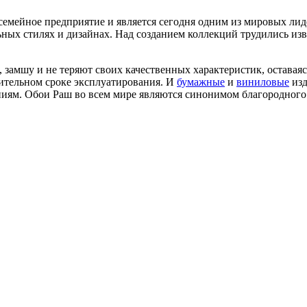
 семейное предприятие и является сегодня одним из мировых ли
ных стилях и дизайнах. Над созданием коллекций трудились из
р, замшу и не теряют своих качественных характеристик, остав
лительном сроке эксплуатирования. И
бумажные
и
виниловые
изд
иям. Обои Раш во всем мире являются синонимом благородного 