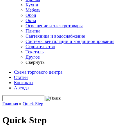
Кухни
Мебель
Обои
Окна
Освещение и электротовары
Плитка
Сантехника и водоснабжение
Системы вентиляции и кондиционирования
Строительство
Текстиль
Другое
Свернуть
Схема торгового центра
Статьи
Контакты
Аренда
Поиск
Форма поиска
Главная
»
Quiсk Stеp
Вы здесь
Quiсk Stеp