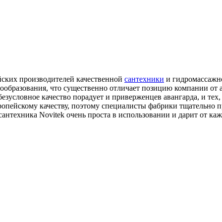
ейских производителей качественной
сантехники
и гидромассажно
енообразования, что существенно отличает позицию компании о
безусловное качество порадует и приверженцев авангарда, и тех
ропейскому качеству, поэтому специалисты фабрики тщательно 
сантехника Novitek очень проста в использовании и дарит от к