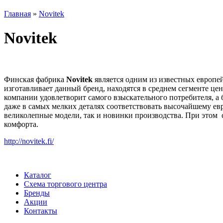
Главная
»
Novitek
Novitek
Финская фабрика
Novitek
является одним из известных европ
изготавливает данный бренд, находятся в среднем сегменте ц
компании удовлетворит самого взыскательного потребителя, а 
даже в самых мелких деталях соответствовать высочайшему ев
великолепные модели, так и новинки производства. При этом 
комфорта.
http://novitek.fi/
Каталог
Схема торгового центра
Бренды
Акции
Контакты