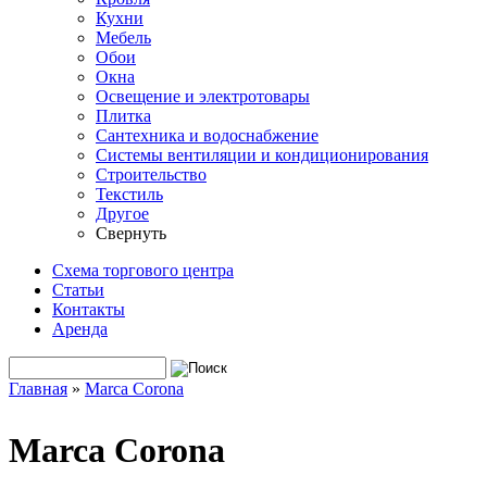
Кухни
Мебель
Обои
Окна
Освещение и электротовары
Плитка
Сантехника и водоснабжение
Системы вентиляции и кондиционирования
Строительство
Текстиль
Другое
Свернуть
Схема торгового центра
Статьи
Контакты
Аренда
Поиск
Форма поиска
Главная
»
Marca Corona
Вы здесь
Marca Corona