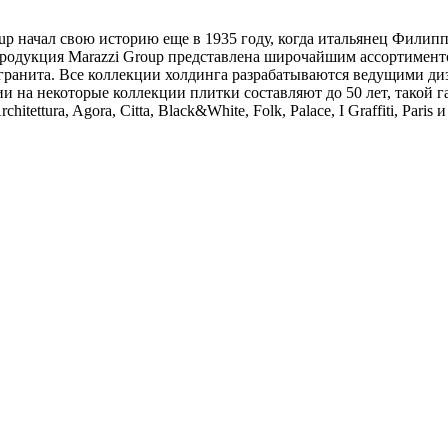
up начал свою историю еще в 1935 году, когда итальянец Филип
продукция Marazzi Group представлена широчайшим ассортимент
 гранита. Все коллекции холдинга разрабатываются ведущими ди
 на некоторые коллекции плитки составляют до 50 лет, такой г
ttura, Agora, Citta, Black&White, Folk, Palace, I Graffiti, Paris и