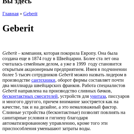
Вы здесь
Главная
»
Geberit
Geberit
Geberit
– компания, которая покорила Европу. Она была
создана еще в 1874 году в Швейцарии. Более ста лет она
считалась семейным делом, а уже в 1999 году становится
открытым акционерным предприятием. Имея в подчинении
более 5 тысяч сотрудников
Geberit
можно назвать лидером в
производстве
сантехники
, оборот фирмы составляет почти
два миллиарда швейцарских франков. Работа специалистов
Geberit
направлена на производство сливных бачков,
бесконтактных смесителей
, устройств для
унитаза
, писсуаров
и многого другого, причем внимание заостряется как на
качестве, так и на дизайне, а это немаловажный фактор.
Сливные устройства (бесконтактные) позволят повлиять на
санитарные условия и гигиену благодаря
автоматизированному управлению, кроме того эти
приспособления уменьшают затраты воды.