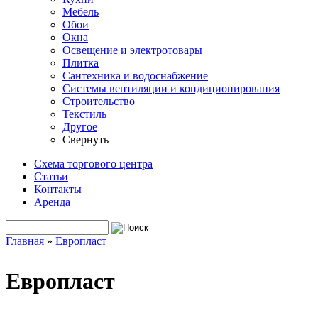
Мебель
Обои
Окна
Освещение и электротовары
Плитка
Сантехника и водоснабжение
Системы вентиляции и кондиционирования
Строительство
Текстиль
Другое
Свернуть
Схема торгового центра
Статьи
Контакты
Аренда
Поиск
Форма поиска
Главная
»
Европласт
Вы здесь
Европласт