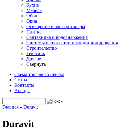
Кухни
Мебель
Обои
Окна
Освещение и электротовары
Плитка
Сантехника и водоснабжение
Системы вентиляции и кондиционирования
Строительство
Текстиль
Другое
Свернуть
Схема торгового центра
Статьи
Контакты
Аренда
Поиск
Форма поиска
Главная
»
Duravit
Вы здесь
Duravit