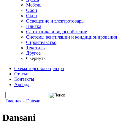
Мебель
Обои
Окна
Освещение и электротовары
Плитка
Сантехника и водоснабжение
Системы вентиляции и кондиционирования
Строительство
Текстиль
Другое
Свернуть
Схема торгового центра
Статьи
Контакты
Аренда
Поиск
Форма поиска
Главная
»
Dansani
Вы здесь
Dansani