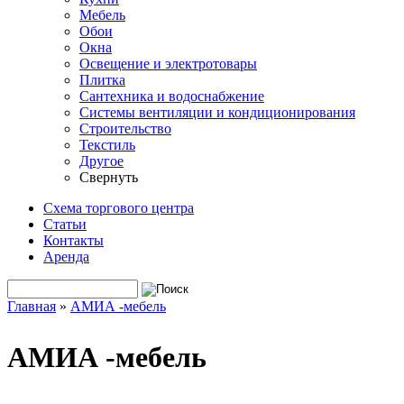
Мебель
Обои
Окна
Освещение и электротовары
Плитка
Сантехника и водоснабжение
Системы вентиляции и кондиционирования
Строительство
Текстиль
Другое
Свернуть
Схема торгового центра
Статьи
Контакты
Аренда
Поиск
Форма поиска
Главная
»
АМИА -мебель
Вы здесь
АМИА -мебель