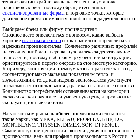
теплоизоляции крайне важна качественная установка
пластиковых окон, поэтому обращайтесь лишь в
специализированные фирмы
и торговые точки, которые
длительное время занимаются подобного рода деятельностью.
Выбираем бренд или фирму-производителя.
Сложнее всего определиться с вопросом, какие выбрать
хорошие
пластиковые окна
и как правильно определиться с
надежным производителем. Количество различных профилей
на сегодняшний день перешагнуло далеко за десятизначное
исчисление, поэтому выбирая марку оконной конструкции,
ориентируйтесь в первую очередь на стоимостную категорию.
К примеру, конструкции премиум класса практически всегда
соответствуют максимальным показателям тепло- и
звукоизоляции, тогда как изделия эконом-класса уже спустя
несколько лет использования утрачивают защитные свойства.
Большинство потребителей останавливаются на категории
«классик», которая имеет и умеренную цену, и прекрасные
эксплуатационные свойства.
На московском рынке наиболее популярными считаются
такие марки, как VEKA, REHAU, PROPLEX, KBE, LG,
MONTBLANC, THYSSEN, DIMEX, SOK, DI FENCE.
Самой доступной ценой отличаются изделия отечественного
производства, ведь для профиля, производимого в России, в