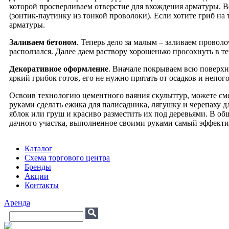
которой просверливаем отверстие для вхождения арматуры. 
(зонтик-паутинку из тонкой проволоки). Если хотите гриб на
арматуры.
Заливаем бетоном
. Теперь дело за малым – заливаем провол
расползался. Далее даем раствору хорошенько просохнуть в теч
Декоративное оформление
. Вначале покрываем всю поверх
яркий грибок готов, его не нужно прятать от осадков и непого
Освоив технологию цементного ваяния скульптур, можете сме
руками сделать ежика для палисадника, лягушку и черепаху д
яблок или груш и красиво разместить их под деревьями. В об
дачного участка, выполненное своими руками самый эффекти
Каталог
Схема торгового центра
Бренды
Акции
Контакты
Аренда
Поиск
Форма поиска