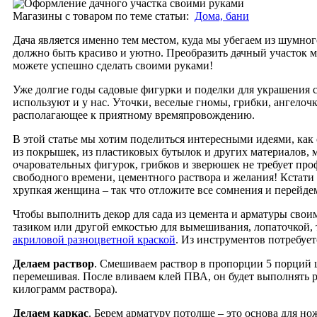
Магазины с товаром по теме статьи:
Дома, бани
Дача является именно тем местом, куда мы убегаем из шумно
должно быть красиво и уютно. Преобразить дачный участок м
можете успешно сделать своими руками!
Уже долгие годы садовые фигурки и поделки для украшения с
используют и у нас. Уточки, веселые гномы, грибки, ангелоч
располагающее к приятному времяпровождению.
В этой статье мы хотим поделиться интересными идеями, как
из покрышек, из пластиковых бутылок и других материалов, м
очаровательных фигурок, грибков и зверюшек не требует про
свободного времени, цементного раствора и желания! Кстати 
хрупкая женщина – так что отложите все сомнения и перейдем
Чтобы выполнить декор для сада из цемента и арматуры свои
тазиком или другой емкостью для вымешивания, лопаточкой, т
акриловой разноцветной краской
. Из инструментов потребуе
Делаем раствор
. Смешиваем раствор в пропорции 5 порций ц
перемешивая. После вливаем клей ПВА, он будет выполнять р
килограмм раствора).
Делаем каркас
. Берем арматуру потолще – это основа для но