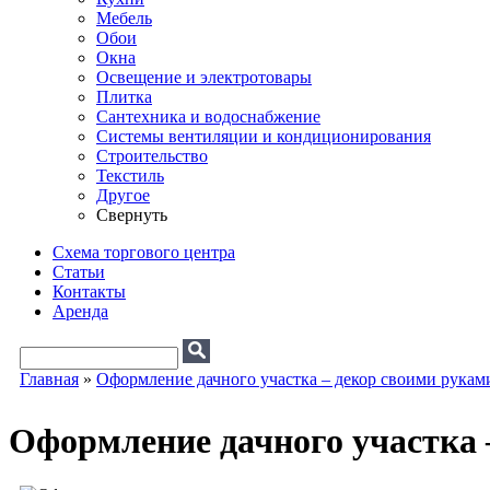
Мебель
Обои
Окна
Освещение и электротовары
Плитка
Сантехника и водоснабжение
Системы вентиляции и кондиционирования
Строительство
Текстиль
Другое
Свернуть
Схема торгового центра
Статьи
Контакты
Аренда
Поиск
Форма поиска
Главная
»
Оформление дачного участка – декор своими рукам
Вы здесь
Оформление дачного участка 