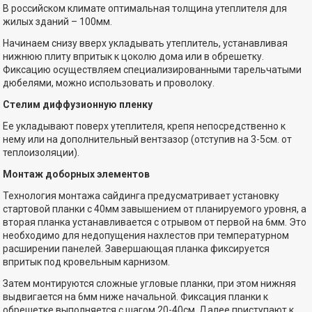
В российском климате оптимальная толщина утеплителя для
жилых зданий – 100мм.
Начинаем снизу вверх укладывать утеплитель, устанавливая
нижнюю плиту впритык к цоколю дома или в обрешетку.
Фиксацию осуществляем специализированными тарельчатыми
дюбелями, можно использовать и проволоку.
Стелим диффузионную пленку
Ее укладывают поверх утеплителя, крепя непосредственно к
нему или на дополнительный вентзазор (отступив на 3-5см. от
теплоизоляции).
Монтаж доборных элементов
Технология монтажа сайдинга предусматривает установку
стартовой планки с 40мм завышением от планируемого уровня, а
вторая планка устанавливается с отрывом от первой на 6мм. Это
необходимо для недопущения нахлестов при температурном
расширении панелей. Завершающая планка фиксируется
впритык под кровельным карнизом.
Затем монтируются сложные угловые планки, при этом нижняя
выдвигается на 6мм ниже начальной. Фиксация планки к
обрешетке выполняется с шагом 20-40см. Далее приступают к