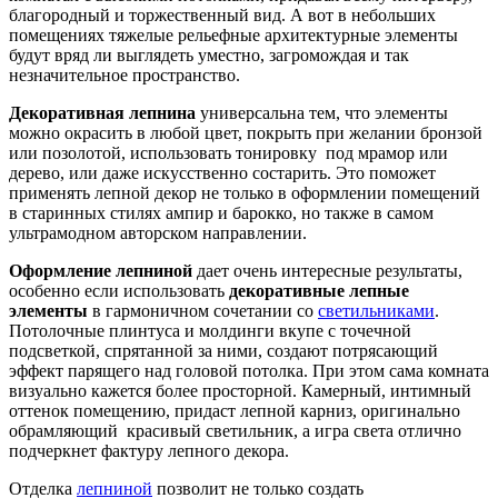
благородный и торжественный вид. А вот в небольших
помещениях тяжелые рельефные архитектурные элементы
будут вряд ли выглядеть уместно, загромождая и так
незначительное пространство.
Декоративная лепнина
универсальна тем, что элементы
можно окрасить в любой цвет, покрыть при желании бронзой
или позолотой, использовать тонировку под мрамор или
дерево, или даже искусственно состарить. Это поможет
применять лепной декор не только в оформлении помещений
в старинных стилях ампир и барокко, но также в самом
ультрамодном авторском направлении.
Оформление лепниной
дает очень интересные результаты,
особенно если использовать
декоративные лепные
элементы
в гармоничном сочетании со
светильниками
.
Потолочные плинтуса и молдинги вкупе с точечной
подсветкой, спрятанной за ними, создают потрясающий
эффект парящего над головой потолка. При этом сама комната
визуально кажется более просторной. Камерный, интимный
оттенок помещению, придаст лепной карниз, оригинально
обрамляющий красивый светильник, а игра света отлично
подчеркнет фактуру лепного декора.
Отделка
лепниной
позволит не только создать