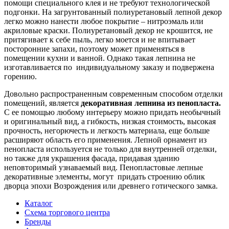
помощи специального клея и не требуют технологической
подгонки. На загрунтованный полиуретановый лепной декор
легко можно нанести любое покрытие – нитроэмаль или
акриловые краски. Полиуретановый декор не крошится, не
притягивает к себе пыль, легко моется и не впитывает
посторонние запахи, поэтому может применяться в
помещении кухни и ванной. Однако такая лепнина не
изготавливается по индивидуальному заказу и подвержена
горению.
Довольно распространенным современным способом отделки
помещений, является
декоративная лепнина из пенопласта.
С ее помощью любому интерьеру можно придать необычный
и оригинальный вид, а гибкость, низкая стоимость, высокая
прочность, негорючесть и легкость материала, еще больше
расширяют область его применения. Лепной орнамент из
пенопласта используется не только для внутренней отделки,
но также для украшения фасада, придавая зданию
неповторимый узнаваемый вид. Пенопластовые лепные
декоративные элементы, могут придать строению облик
дворца эпохи Возрождения или древнего готического замка.
Каталог
Схема торгового центра
Бренды