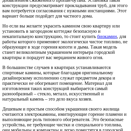
добавлением сжиженного пропан-бутана. Установка такой
конструкции предусматривает прокладывания труб, для этого
вам потребуется согласования с нужными инстанциями. Этот
вариант больше подойдет для частного дома.
Но если вы желаете украсить камином свою квартиру или
установить в загородном коттедже безопасную и
некапитальную конструкцию, то стоит купить
биокамин
, для
работы которого применяют экологически чистое топливо, не
образующее в ходе горения копоти и дыма. Такая модель
станет великолепным украшением интерьера городской
квартиры и порадует вас мерцанием живого огня.
В большинстве случаев в квартирах устанавливаются
спиртовые камины, которые благодаря оригинальному
дизайнерскому исполнению служат предметом декора и
практически не обогревают помещение. Материал для
изготовления таких конструкций выбирается самый
разнообразный – стекло, металл, искусственный и
натуральный камень – это дело вкуса хозяев.
Дешевым и простым способом украшения своего жилища
считаются электрокамины, имитирующие горение пламени и
выполняющие роль типового обогревателя. Это безопасные
устройства, не требующие чистки и специального топлива,
они мобильны и компактны и легко поместятся в городской