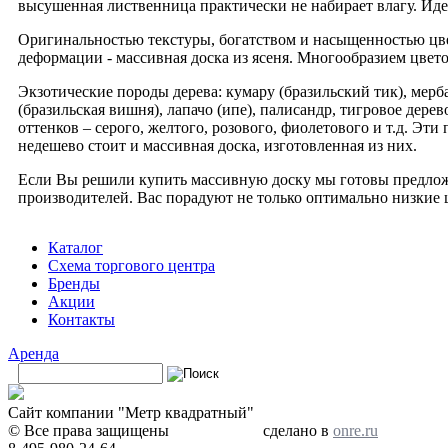
высушенная лиственница практически не набирает влагу. Иде
Оригинальностью текстуры, богатством и насыщенностью цвет
деформации - массивная доска из ясеня. Многообразием цвето
Экзотические породы дерева: кумару (бразильский тик), мербау
(бразильская вишня), лапачо (ипе), палисандр, тигровое де
оттенков – серого, желтого, розового, фиолетового и т.д. Эт
недешево стоит и массивная доска, изготовленная из них.
Если Вы решили купить массивную доску мы готовы предложи
производителей. Вас порадуют не только оптимально низкие 
Каталог
Схема торгового центра
Бренды
Акции
Контакты
Аренда
Поиск
Форма поиска
Сайт компании "Метр квадратный"
© Все права защищены
сделано в
onre.ru