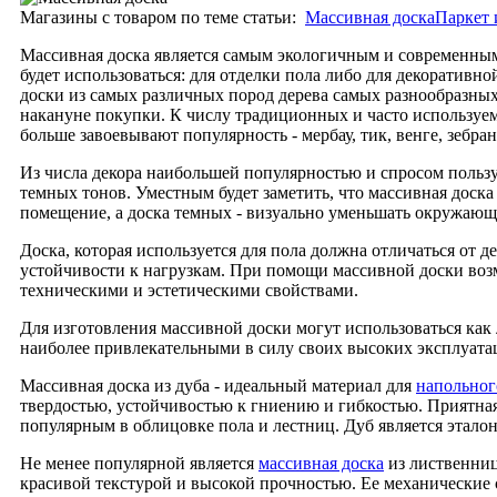
Магазины с товаром по теме статьи:
Массивная доска
Паркет 
Массивная доска является самым экологичным и современным 
будет использоваться: для отделки пола либо для декоратив
доски из самых различных пород дерева самых разнообразных
накануне покупки. К числу традиционных и часто используемы
больше завоевывают популярность - мербау, тик, венге, зебран
Из числа декора наибольшей популярностью и спросом пользуе
темных тонов. Уместным будет заметить, что массивная доска
помещение, а доска темных - визуально уменьшать окружающ
Доска, которая используется для пола должна отличаться от 
устойчивости к нагрузкам. При помощи массивной доски во
техническими и эстетическими свойствами.
Для изготовления массивной доски могут использоваться как
наиболее привлекательными в силу своих высоких эксплуата
Массивная доска из дуба - идеальный материал для
напольног
твердостью, устойчивостью к гниению и гибкостью. Приятная 
популярным в облицовке пола и лестниц. Дуб является этало
Не менее популярной является
массивная доска
из лиственниц
красивой текстурой и высокой прочностью. Ее механические