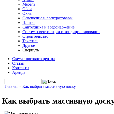
Мебель
Обои
Окна
Освещение и электротовары
Плитка
Сантехника и водоснабжение
Системы вентиляции и кондиционирования
Строительство
Текстиль
Другое
Свернуть
Схема торгового центра
Статьи
Контакты
Аренда
Поиск
Форма поиска
Главная
»
Как выбрать массивную доску
Вы здесь
Как выбрать массивную доск