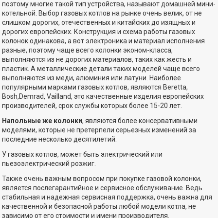
поэтому многие такой тип устройства, называют домашней мини-
котельной. Выбор газовых котлов на рынке очень велик, от не
слишком дорогих, отечественных и китайских до изящных и
дорогих европейских. Конструкция и схема работы газовых
колонок одинакова, а вот электроника и материал исполнения
разные, поэтому чаще всего колонки эконом-класса,
выполняются из не дорогих материалов, таких как жесть и
пластик. А металлические детали таких моделей чаще всего
выполняются из меди, алюминия или латуни. Наиболее
популярными марками газовых котлов, являются Beretta,
Bosh,Demrad, Vailland, это качественные изделия европейских
производителей, срок службы которых более 15-20 лет.
Напольные же колонки
, являются более консервативными
моделями, которые не претерпели серьезных изменений за
последние несколько десятилетий.
У газовых котлов, может быть электрический или
пьезоэлектрический розжиг.
Также очень важным вопросом при покупке газовой колонки,
является послегарантийное и сервисное обслуживание. Ведь
стабильная и надежная сервисная поддержка, очень важна для
качественной и безопасной работы любой модели котла, не
зависимо от его стоимости и имени производителя.