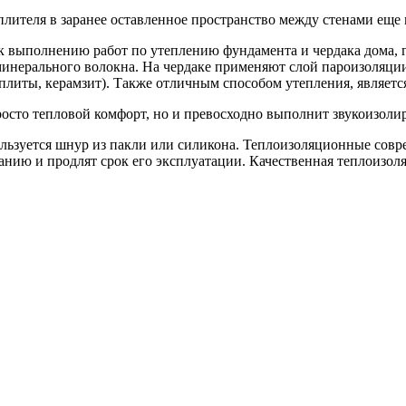
ителя в заранее оставленное пространство между стенами еще н
к выполнению работ по утеплению фундамента и чердака дома,
минерального волокна. На чердаке применяют слой пароизоляции
литы, керамзит). Также отличным способом утепления, являетс
росто тепловой комфорт, но и превосходно выполнит звукоиз
льзуется шнур из пакли или силикона. Теплоизоляционные совр
ранию и продлят срок его эксплуатации. Качественная теплоизол