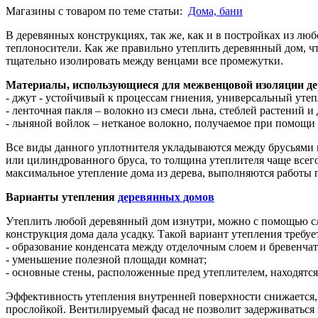
Магазины с товаром по теме статьи:
Дома, бани
В деревянных конструкциях, так же, как и в постройках из лю
теплоносители. Как же правильно утеплить деревянный дом, ч
тщательно изолировать между венцами все промежутки.
Материалы, использующиеся для межвенцовой изоляции де
- джут - устойчивый к процессам гниения, универсальный уте
- ленточная пакля – волокно из смеси льна, стеблей растений
- льняной войлок – нетканое волокно, получаемое при помощ
Все виды данного уплотнителя укладываются между брусьями и
или цилиндрованного бруса, то толщина утеплителя чаще всего
максимальное утепление дома из дерева, выполняются работы
Варианты утепления
деревянных домов
Утеплить любой деревянный дом изнутри, можно с помощью слоя
конструкция дома дала усадку. Такой вариант утепления требуе
- образование конденсата между отделочным слоем и бревенчат
- уменьшение полезной площади комнат;
- основные стены, расположенные пред утеплителем, находятся
Эффективность утепления внутренней поверхности снижается, 
прослойкой. Вентилируемый фасад не позволит задерживаться в