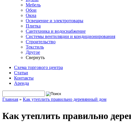
Мебель
Обои
Окна
Освещение и электротовары
Плитка
Сантехника и водоснабжение
Системы вентиляции и кондиционирования
Строительство
Текстиль
Другое
Свернуть
Схема торгового центра
Статьи
Контакты
Аренда
Поиск
Форма поиска
Главная
»
Как утеплить правильно деревянный дом
Вы здесь
Как утеплить правильно дер