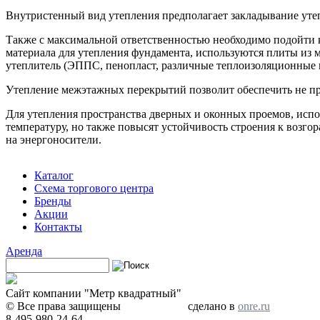
Внутристенный вид утепления предполагает закладывание утепл
Также с максимальной ответственностью необходимо подойти 
материала для утепления фундамента, используются плиты из 
утеплитель (ЭППС, пенопласт, различные теплоизоляционные п
Утепление межэтажных перекрытий позволит обеспечить не п
Для утепления пространства дверных и оконных проемов, испо
температуру, но также повысят устойчивость строения к возго
на энергоносители.
Каталог
Схема торгового центра
Бренды
Акции
Контакты
Аренда
Поиск
Форма поиска
Сайт компании "Метр квадратный"
© Все права защищены
сделано в
onre.ru
8-495-980-24-64