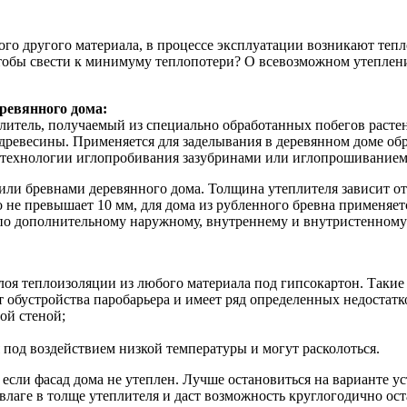
бого другого материала, в процессе эксплуатации возникают теп
тобы свести к минимуму теплопотери? О всевозможном утеплении
ревянного дома:
плитель, получаемый из специально обработанных побегов расте
 и древесины. Применяется для заделывания в деревянном доме о
и технологии иглопробивания зазубринами или иглопрошиванием
ли бревнами деревянного дома. Толщина утеплителя зависит от
 не превышает 10 мм, для дома из рубленного бревна применяет
 по дополнительному наружному, внутреннему и внутристенному
 теплоизоляции из любого материала под гипсокартон. Такие ра
т обустройства паробарьера и имеет ряд определенных недостатк
ой стеной;
 под воздействием низкой температуры и могут расколоться.
если фасад дома не утеплен. Лучше остановиться на варианте 
лаге в толще утеплителя и даст возможность круглогодично ост