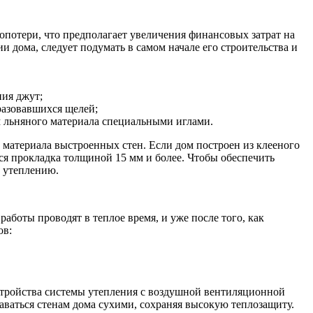
лопотери, что предполагает увеличения финансовых затрат на
 дома, следует подумать в самом начале его строительства и
ния джут;
бразовавшихся щелей;
 льняного материала специальными иглами.
 материала выстроенных стен. Если дом построен из клееного
ся прокладка толщиной 15 мм и более. Чтобы обеспечить
 утеплению.
боты проводят в теплое время, и уже после того, как
ов:
устройства системы утепления с воздушной вентиляционной
аваться стенам дома сухими, сохраняя высокую теплозащиту.