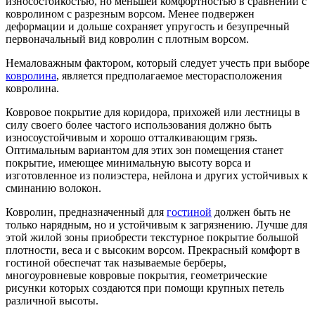
износостойкостью, но меньшей комфортностью в сравнении с
ковролином с разрезным ворсом. Менее подвержен
деформации и дольше сохраняет упругость и безупречный
первоначальный вид ковролин с плотным ворсом.
Немаловажным фактором, который следует учесть при выборе
ковролина
, является предполагаемое месторасположения
ковролина.
Ковровое покрытие для коридора, прихожей или лестницы в
силу своего более частого использования должно быть
износоустойчивым и хорошо отталкивающим грязь.
Оптимальным вариантом для этих зон помещения станет
покрытие, имеющее минимальную высоту ворса и
изготовленное из полиэстера, нейлона и других устойчивых к
сминанию волокон.
Ковролин, предназначенный для
гостиной
должен быть не
только нарядным, но и устойчивым к загрязнению. Лучше для
этой жилой зоны приобрести текстурное покрытие большой
плотности, веса и с высоким ворсом. Прекрасный комфорт в
гостиной обеспечат так называемые берберы,
многоуровневые ковровые покрытия, геометрические
рисунки которых создаются при помощи крупных петель
различной высоты.