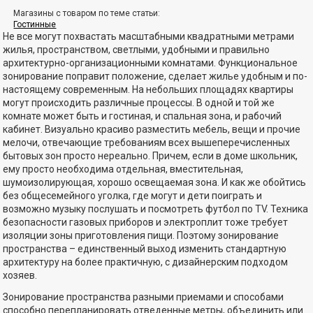
Магазины с товаром по теме статьи:
Гостинные
Не все могут похвастать масштабными квадратными метрами
жилья, пространством, светлыми, удобными и правильно
архитектурно-организационными комнатами. Функциональное
зонирование поправит положение, сделает жилье удобным и по-
настоящему современным. На небольших площадях квартиры
могут происходить различные процессы. В одной и той же
комнате может быть и гостиная, и спальная зона, и рабочий
кабинет. Визуально красиво разместить мебель, вещи и прочие
мелочи, отвечающие требованиям всех вышеперечисленных
бытовых зон просто нереально. Причем, если в доме школьник,
ему просто необходима отдельная, вместительная,
шумоизолирующая, хорошо освещаемая зона. И как же обойтись
без общесемейного уголка, где могут и дети поиграть и
возможно музыку послушать и посмотреть футбол по ТV. Техника
безопасности газовых приборов и электроплит тоже требует
изоляции зоны приготовления пищи. Поэтому зонирование
пространства – единственный выход изменить стандартную
архитектуру на более практичную, с дизайнерским подходом
хозяев.
Зонирование пространства разными приемами и способами
способно перепланировать отведенные метры, объединить или