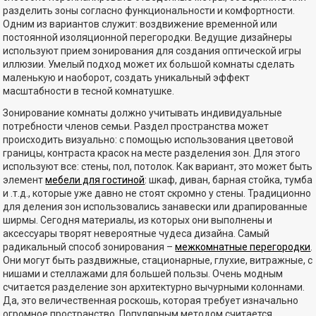
разделить зоны согласно функциональности и комфортности.
Одним из вариантов служит: воздвижение временной или
постоянной изоляционной перегородки. Ведущие дизайнеры
используют прием зонирования для создания оптической игры
иллюзии. Умелый подход может их большой комнаты сделать
маленькую и наоборот, создать уникальный эффект
масштабности в тесной комнатушке.
Зонирование комнаты должно учитывать индивидуальные
потребности членов семьи. Раздел пространства может
происходить визуально: с помощью использования цветовой
границы, контраста красок на месте разделения зон. Для этого
используют все: стены, пол, потолок. Как вариант, это может быть
элемент
мебели для гостиной
: шкаф, диван, барная стойка, тумба
и .т.д., которые уже давно не стоят скромно у стены. Традиционно
для деления зон использовались занавески или драпированные
ширмы. Сегодня материалы, из которых они выполнены и
аксессуары творят невероятные чудеса дизайна. Самый
радикальный способ зонирования –
межкомнатные перегородки
.
Они могут быть раздвижные, стационарные, глухие, витражные, с
нишами и стеллажами для большей пользы. Очень модным
считается разделение зон архитектурно вычурными колоннами.
Да, это величественная роскошь, которая требует изначально
огромное пространство. Популярным методом считается