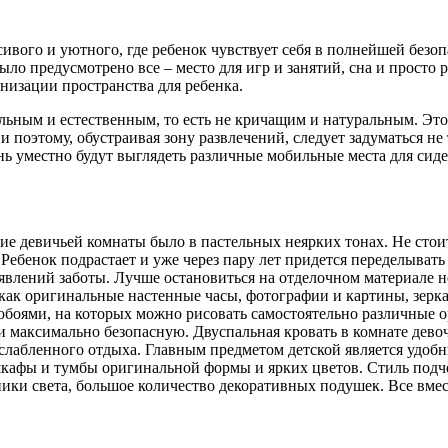
сивого и уютного, где ребенок чувствует себя в полнейшей без
ло предусмотрено все – место для игр и занятий, сна и просто
анизации пространства для ребенка.
ным и естественным, то есть не кричащим и натуральным. Это, 
 и поэтому, обустраивая зону развлечений, следует задуматься 
ень уместно будут выглядеть различные мобильные места для сид
ние девичьей комнаты было в пастельных неярких тонах. Не сто
ебенок подрастает и уже через пару лет придется переделыват
роявлений заботы. Лучше остановиться на отделочном материале
е как оригинальные настенные часы, фотографии и картины, зер
а обоями, на которых можно рисовать самостоятельно различные 
аксимально безопасную. Двуспальная кровать в комнате девочки
асслабленного отдыха. Главным предметом детской является удоб
шкафы и тумбы оригинальной формы и ярких цветов. Стиль подч
ки света, большое количество декоративных подушек. Все вмес