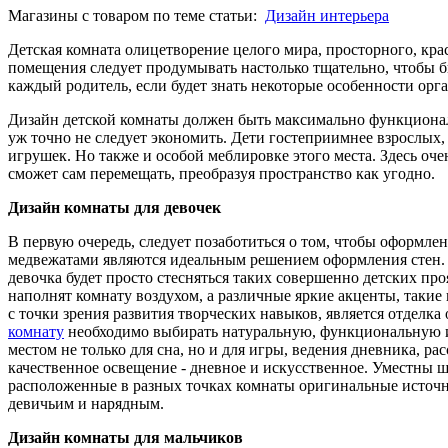
Магазины с товаром по теме статьи:
Дизайн интерьера
Детская комната олицетворение целого мира, просторного, кра
помещения следует продумывать настолько тщательно, чтобы бы
каждый родитель, если будет знать некоторые особенности орг
Дизайн детской комнаты должен быть максимально функциональ
уж точно не следует экономить. Дети гостеприимнее взрослых,
игрушек. Но также и особой меблировке этого места. Здесь оч
сможет сам перемещать, преобразуя пространство как угодно.
Дизайн комнаты для девочек
В первую очередь, следует позаботиться о том, чтобы оформле
медвежатами являются идеальным решением оформления стен. Р
девочка будет просто стесняться таких совершенно детских п
наполнят комнату воздухом, а различные яркие акценты, таки
с точки зрения развития творческих навыков, является отделк
комнату
необходимо выбирать натуральную, функциональную и м
местом не только для сна, но и для игры, ведения дневника, р
качественное освещение - дневное и искусственное. Уместны 
расположенные в разных точках комнаты оригинальные источни
девичьим и нарядным.
Дизайн комнаты для мальчиков