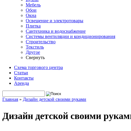
Мебель
Обои
Окна
Освещение и электротовары
Плитка
Сантехника и водоснабжение
Системы вентиляции и кондиционирования
Строительство
Текстиль
Другое
Свернуть
Схема торгового центра
Статьи
Контакты
Аренда
Поиск
Форма поиска
Главная
»
Дизайн детской своими руками
Вы здесь
Дизайн детской своими рукам