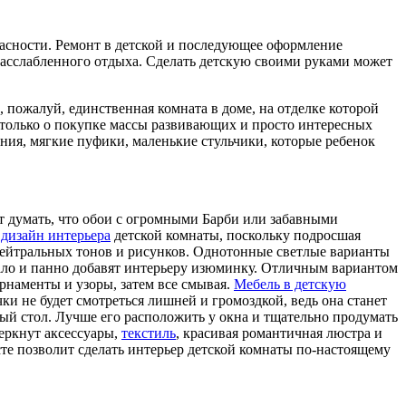
опасности. Ремонт в детской и последующее оформление
 расслабленного отдыха. Сделать детскую своими руками может
пожалуй, единственная комната в доме, на отделке которой
не только о покупке массы развивающих и просто интересных
ения, мягкие пуфики, маленькие стульчики, которые ребенок
ит думать, что обои с огромными Барби или забавными
ь
дизайн интерьера
детской комнаты, поскольку подросшая
 нейтральных тонов и рисунков. Однотонные светлые варианты
кало и панно добавят интерьеру изюминку. Отличным вариантом
орнаменты и узоры, затем все смывая.
Мебель в детскую
 не будет смотреться лишней и громоздкой, ведь она станет
ный стол. Лучше его расположить у окна и тщательно продумать
еркнут аксессуары,
текстиль
, красивая романтичная люстра и
те позволит сделать интерьер детской комнаты по-настоящему